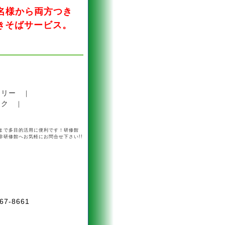
0名様から両方つき
きそばサービス。
ラリー
｜
ンク
｜
まで多目的活用に便利です！研修館
研修館へお気軽にお問合せ下さい!!
-8661