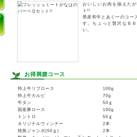
おいしいお肉を揃えたが
ト!!
県産和牛とあぐーのコー
す。ちょっと贅沢なＢＢ
い。
お得満腹コース
特上牛リブロース
100g
特上牛カルビ
70g
牛タン
50ｇ
国産豚ロース
100g
トントロ
50ｇ
オリジナルウィンナー
2本
焼鳥ジャンボ(50ｇ)
2本