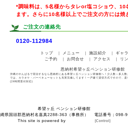
*調味料は、5名様からタレor塩コショウ、1
ます。さらに10名様以上でご注文の方には焼
ご注文の連絡先
0120-112984
トップ
メニュー
施設紹介
ギャ
｜
｜
｜
ご予約
お問合せ
アクセス
リ
｜
｜
｜
恩納村希望ヶ丘ペンション研修館
沖縄のやんばるで宿泊するなら恩納村にある希望ヶ丘ペンション研修館へ！少人数～多人数
では、カラオケ・バーベキューセットも充実完備してます！一戸建て貸切方式ですので、是非
(24時間受付対応)
希望ヶ丘 ペンション研修館
縄県国頭郡恩納村名嘉真2288-363（事務所） 電話番号；098-967
This site is powered by
town-nets.jp.
[Control]