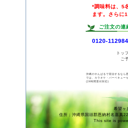
*調味料は、5
ます。さらに
ご注文の連
0120-11298
トッ
ご
沖縄のやんばるで宿泊するなら
では、カラオケ・バーベキューセ
(24時間受付対応)
希望ヶ
住所；沖縄県国頭郡恩納村名嘉真2288
This site is pow