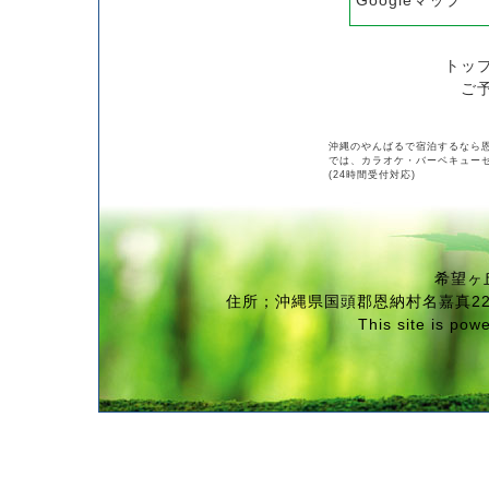
Googleマップ
トッ
ご
沖縄のやんばるで宿泊するなら
では、カラオケ・バーベキューセ
(24時間受付対応)
希望ヶ
住所；沖縄県国頭郡恩納村名嘉真2288
This site is pow