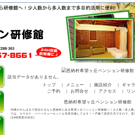
該当データがありません。
トップ
メニュー
施設紹介
ギャ
｜
｜
｜
ご予約
お問合せ
アクセス
リ
｜
｜
｜
恩納村希望ヶ丘ペンション研修館
沖縄のやんばるで宿泊するなら恩納村にある希望ヶ丘ペンション研修館へ！少人数～多人数
では、カラオケ・バーベキューセットも充実完備してます！一戸建て貸切方式ですので、是非
(24時間受付対応)